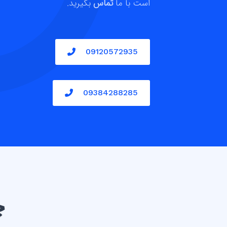
است با ما
تماس
بگیرید.
09120572935
09384288285
چ