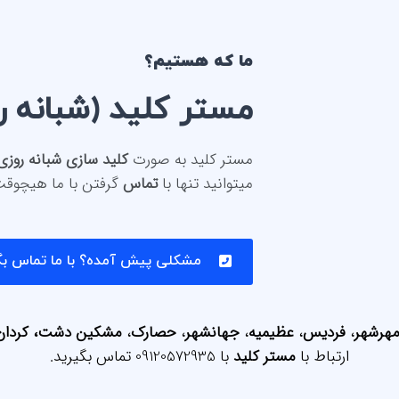
ما که هستیم؟
مستر کلید (شبانه ر
مستر کلید به صورت
کلید سازی شبانه روزی
میتوانید تنها با
تماس
گرفتن با ما هیچوق
مشکلی پیش آمده؟ با ما تماس بگ
هرشهر
،
فردیس
،
عظیمیه
،
جهانشهر
،
حصارک
،
مشکین دشت، کردان
ارتباط با
مستر کلید
با
09120572935
تماس بگیرید.