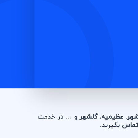
هر
،
عظیمیه
،
گلشهر
و … در خدمت
تماس
بگیرید.