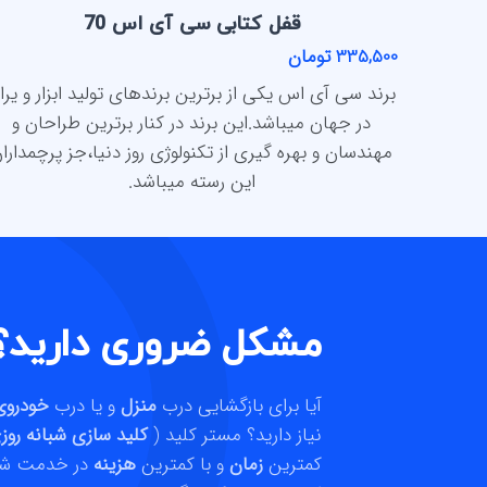
قفل کتابی سی آی اس 70
335,500 تومان
برند سی آی اس یکی از برترین برندهای تولید ابزار و یرا
در جهان میباشد.این برند در کنار برترین طراحان و
مهندسان و بهره گیری از تکنولوژی روز دنیا،جز پرچمدارا
این رسته میباشد.
مشکل ضروری دارید؟
آیا برای بازگشایی درب
منزل
و یا درب
خودرو
نیاز دارید؟ مستر کلید (
کلید سازی شبانه روزی
کمترین
زمان
و با کمترین
هزینه
در خدمت شم