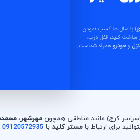
ج
) با سال ها کسب نمودن
 ساخت کلید، قفل درب،
نزل
و
خودرو
همراه شماست.
راسر کرج) مانند مناطقی همچون
مهرشهر
،
محمدش
انید برای ارتباط با
مستر کلید
با
09120572935