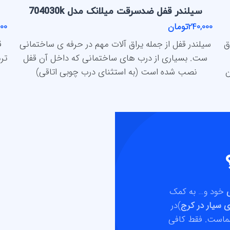
سیلندر قفل ضدسرقت میلانک مدل 704030k
240,000تومان
,000
ق
سیلندر قفل از جمله یراق آلات مهم در حرفه ی ساختمانی
ست. بسیاری از درب های ساختمانی که داخل آن قفل
تر
ن
نصب شده است (به استثنای درب چوبی اتاقی)
ی
خود و… به کمک
 سیار در کرج
)در
است. فقط کافی