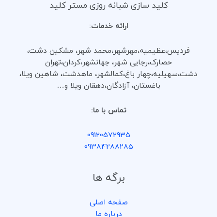
کلید سازی شبانه روزی مستر کلید
ارائه خدمات:
فردیس،عظیمیه،مهرشهر،محمد شهر، مشکین دشت،
حصارک،رجایی شهر، جهانشهر،کردان،تهران
دشت،سهیلیه،چهار باغ،کمالشهر، ماهدشت، شاهین ویلا،
باغستان، آزادگان،دهقان ویلا و…
تماس با ما:
09120572935
09384288285
برگه ها
صفحه اصلی
درباره ما