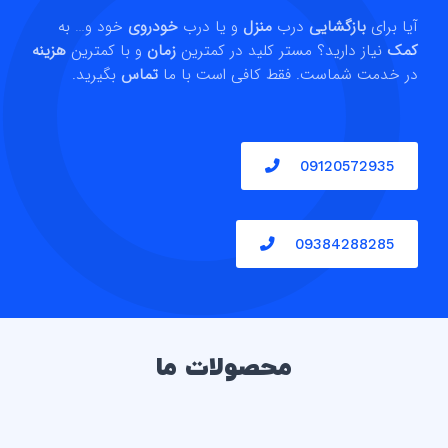
آیا برای
بازگشایی
درب
منزل
و یا درب
خودروی
خود و… به
کمک
نیاز دارید؟ مستر کلید در کمترین
زمان
و با کمترین
هزینه
در خدمت شماست. فقط کافی است با ما
تماس
بگیرید.
09120572935
09384288285
محصولات ما