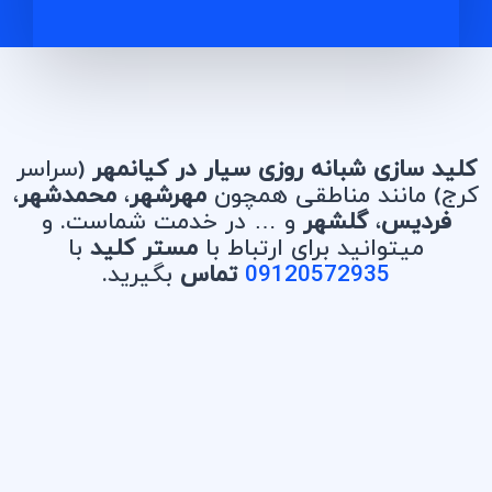
کلید سازی شبانه روزی سیار در کیانمهر
(سراسر
کرج) مانند مناطقی همچون
مهرشهر
،
محمدشهر
،
فردیس
،
گلشهر
و … در خدمت شماست. و
میتوانید برای ارتباط با
مستر کلید
با
09120572935
تماس
بگیرید.