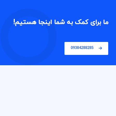
ما برای کمک به شما اینجا هستیم!
09384288285