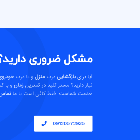
مشکل ضروری دارید؟
آیا برای
بازگشایی
درب
منزل
و یا درب
خودرو
نیاز دارید؟ مستر کلید در کمترین
زمان
و با ک
خدمت شماست. فقط کافی است با ما
تماس
09120572935