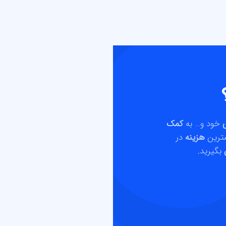
ی
خود و… به
کمک
مترین
هزینه
در
بگیرید.