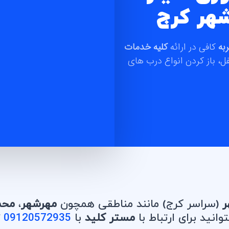
شهر کرج
به
کافی در ارائه
کلیه خدمات
ل، باز کردن انواع درب های
هر
(سراسر کرج) مانند مناطقی همچون
مهرشهر
،
محم
انید برای ارتباط با
مستر کلید
با
09120572935