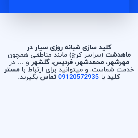
کلید سازی شبانه روزی سیار در
ماهدشت
(سراسر کرج) مانند مناطقی همچون
مهرشهر
،
محمدشهر
،
فردیس
،
گلشهر
و … در
خدمت شماست. و میتوانید برای ارتباط با
مستر
کلید
با
09120572935
تماس
بگیرید.