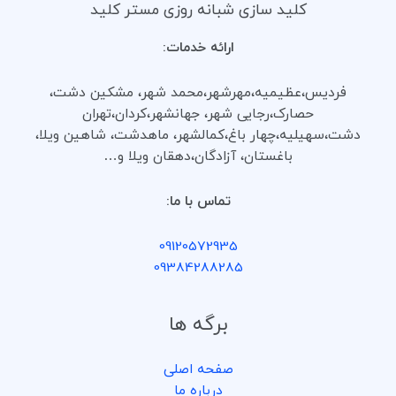
کلید سازی شبانه روزی مستر کلید
ارائه خدمات:
فردیس،عظیمیه،مهرشهر،محمد شهر، مشکین دشت،
حصارک،رجایی شهر، جهانشهر،کردان،تهران
دشت،سهیلیه،چهار باغ،کمالشهر، ماهدشت، شاهین ویلا،
باغستان، آزادگان،دهقان ویلا و…
تماس با ما:
09120572935
09384288285
برگه ها
صفحه اصلی
درباره ما