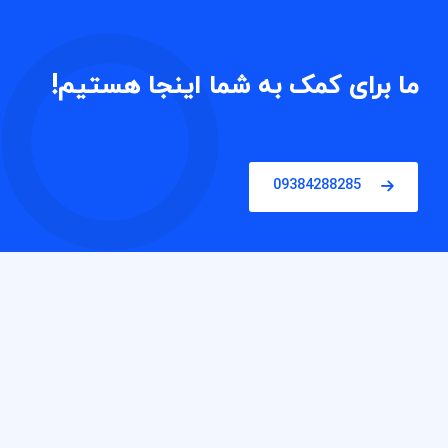
ما برای کمک به شما اینجا هستیم!
09384288285