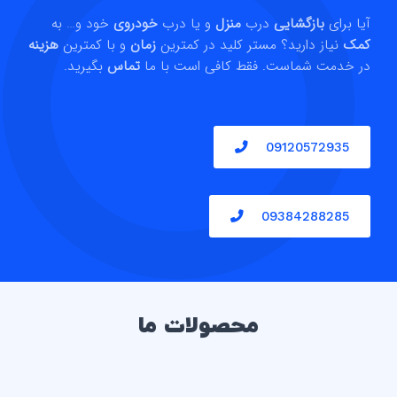
آیا برای
بازگشایی
درب
منزل
و یا درب
خودروی
خود و… به
کمک
نیاز دارید؟ مستر کلید در کمترین
زمان
و با کمترین
هزینه
در خدمت شماست. فقط کافی است با ما
تماس
بگیرید.
09120572935
09384288285
محصولات ما