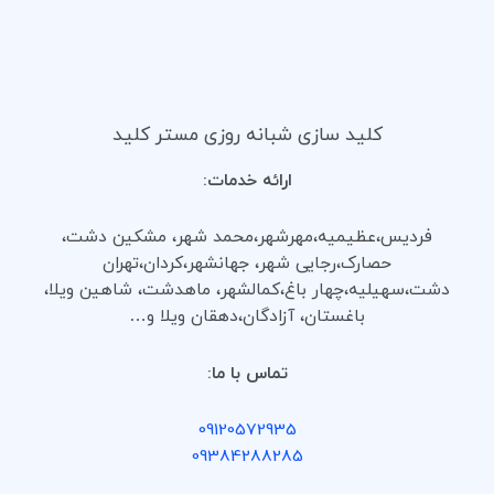
کلید سازی شبانه روزی مستر کلید
ارائه خدمات:
فردیس،عظیمیه،مهرشهر،محمد شهر، مشکین دشت،
حصارک،رجایی شهر، جهانشهر،کردان،تهران
دشت،سهیلیه،چهار باغ،کمالشهر، ماهدشت، شاهین ویلا،
باغستان، آزادگان،دهقان ویلا و…
تماس با ما:
09120572935
09384288285