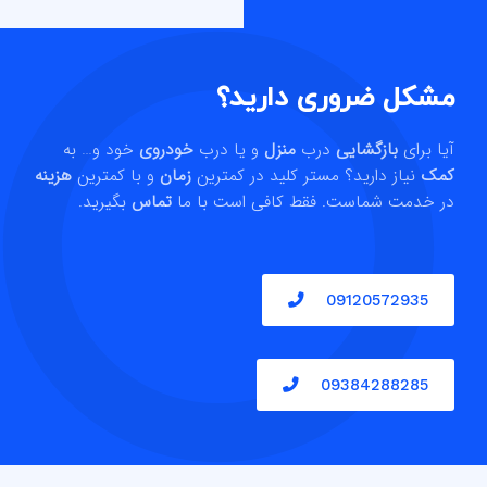
مشکل ضروری دارید؟
آیا برای
بازگشایی
درب
منزل
و یا درب
خودروی
خود و… به
کمک
نیاز دارید؟ مستر کلید در کمترین
زمان
و با کمترین
هزینه
در خدمت شماست. فقط کافی است با ما
تماس
بگیرید.
09120572935
09384288285