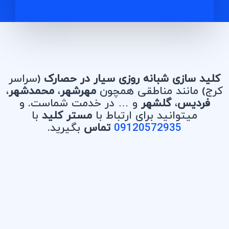
کلید سازی شبانه روزی سیار در حصارک
(سراسر
کرج) مانند مناطقی همچون
مهرشهر
،
محمدشهر
،
فردیس
،
گلشهر
و … در خدمت شماست. و
میتوانید برای ارتباط با
مستر کلید
با
09120572935
تماس
بگیرید.