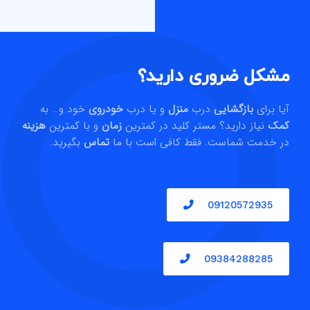
مشکل ضروری دارید؟
آیا برای
بازگشایی
درب
منزل
و یا درب
خودروی
خود و… به
کمک
نیاز دارید؟ مستر کلید در کمترین
زمان
و با کمترین
هزینه
در خدمت شماست. فقط کافی است با ما
تماس
بگیرید.
09120572935
09384288285