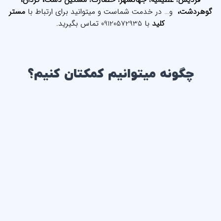
فردیس
،
عظیمیه
،
جهانشهر
،
حصارک
،
مشکین دشت، کردان،
گوهردشت،
و… در خدمت شماست و میتوانید برای ارتباط با
مستر
کلید
با
09120572935
تماس بگیرید.
چگونه میتوانیم کمکتان کنیم؟