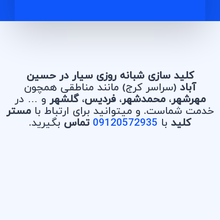
کلید سازی شبانه روزی سیار در حسین
آباد
(سراسر کرج) مانند مناطقی همچون
مهرشهر
،
محمدشهر
،
فردیس
،
گلشهر
و … در
خدمت شماست. و میتوانید برای ارتباط با
مستر
کلید
با
09120572935
تماس
بگیرید.