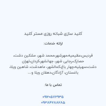
کلید سازی شبانه روزی مستر کلید
ارائه خدمات:
فردیس،عظیمیه،مهرشهر،محمد شهر، مشکین دشت،
حصارک،رجایی شهر، جهانشهر،کردان،تهران
دشت،سهیلیه،چهار باغ،کمالشهر، ماهدشت، شاهین ویلا،
باغستان، آزادگان،دهقان ویلا و…
تماس با ما:
09120572935
09384288285