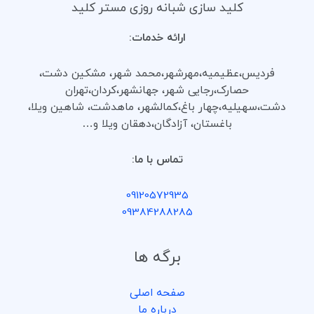
کلید سازی شبانه روزی مستر کلید
ارائه خدمات:
فردیس،عظیمیه،مهرشهر،محمد شهر، مشکین دشت،
حصارک،رجایی شهر، جهانشهر،کردان،تهران
دشت،سهیلیه،چهار باغ،کمالشهر، ماهدشت، شاهین ویلا،
باغستان، آزادگان،دهقان ویلا و…
تماس با ما:
09120572935
09384288285
برگه ها
صفحه اصلی
درباره ما