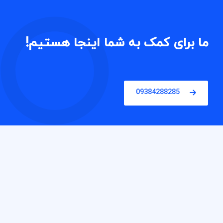
ما برای کمک به شما اینجا هستیم!
09384288285