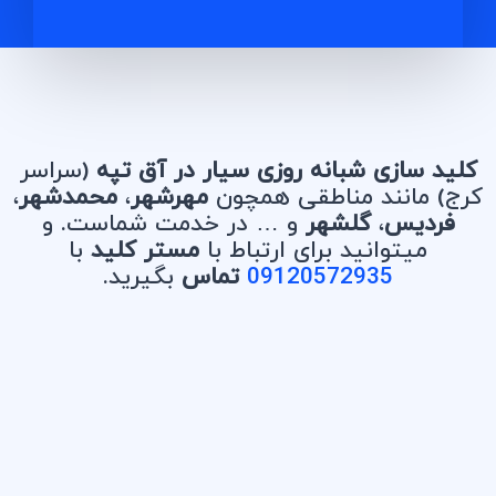
کلید سازی شبانه روزی سیار در آق تپه
(سراسر
کرج) مانند مناطقی همچون
مهرشهر
،
محمدشهر
،
فردیس
،
گلشهر
و … در خدمت شماست. و
میتوانید برای ارتباط با
مستر کلید
با
09120572935
تماس
بگیرید.