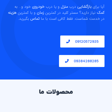
آیا برای
بازگشایی
درب
منزل
و یا درب
خودروی
خود و… به
کمک
نیاز دارید؟ مستر کلید در کمترین
زمان
و با کمترین
هزینه
در خدمت شماست. فقط کافی است با ما
تماس
بگیرید.
09120572935
09384288285
محصولات ما