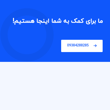
ما برای کمک به شما اینجا هستیم!
09384288285