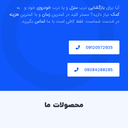
آیا برای
بازگشایی
درب
منزل
و یا درب
خودروی
خود و… به
کمک
نیاز دارید؟ مستر کلید در کمترین
زمان
و با کمترین
هزینه
در خدمت شماست. فقط کافی است با ما
تماس
بگیرید.
09120572935
09384288285
محصولات ما