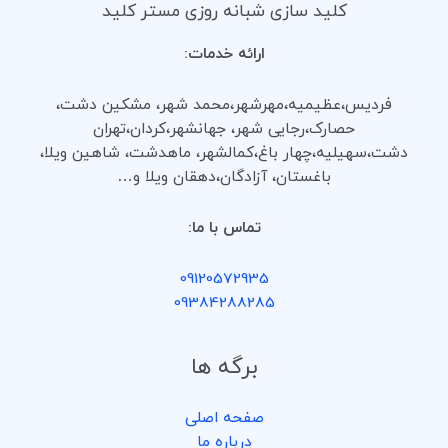
کلید سازی شبانه روزی مستر کلید
ارائه خدمات:
فردیس،عظیمیه،مهرشهر،محمد شهر، مشکین دشت،
حصارک،رجایی شهر، جهانشهر،کردان،تهران
دشت،سهیلیه،چهار باغ،کمالشهر، ماهدشت، شاهین ویلا،
باغستان، آزادگان،دهقان ویلا و…
تماس با ما:
09120572935
09384288285
برگه ها
صفحه اصلی
درباره ما