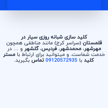
کلید سازی شبانه روزی سیار در
قلمستان
(سراسر کرج) مانند مناطقی همچون
مهرشهر
،
محمدشهر
،
فردیس
،
گلشهر
و … در
خدمت شماست. و میتوانید برای ارتباط با
مستر
کلید
با
09120572935
تماس
بگیرید.